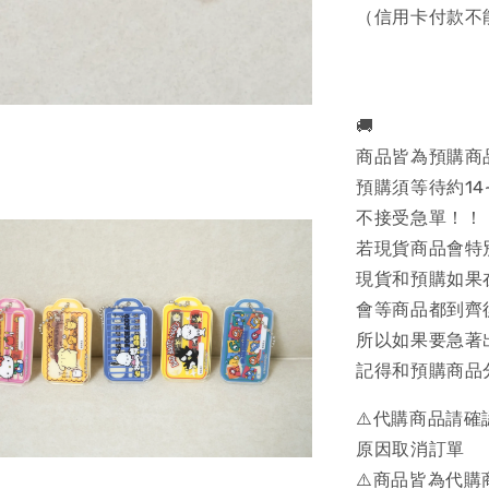
（信用卡付款不
🚚
商品皆為預購商
預購須等待約14
不接受急單！！
若現貨商品會特
現貨和預購如果
會等商品都到齊
所以如果要急著
記得和預購商品
⚠️代購商品請
原因取消訂單
⚠️商品皆為代