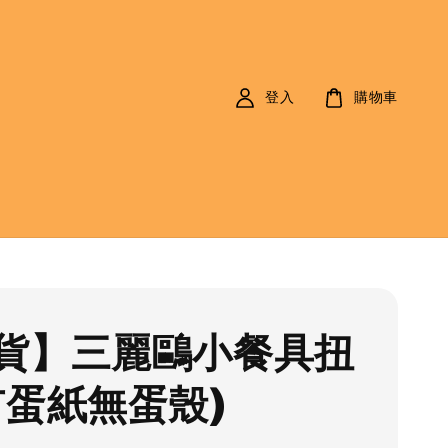
登入
購物車
貨】三麗鷗小餐具扭
有蛋紙無蛋殼)