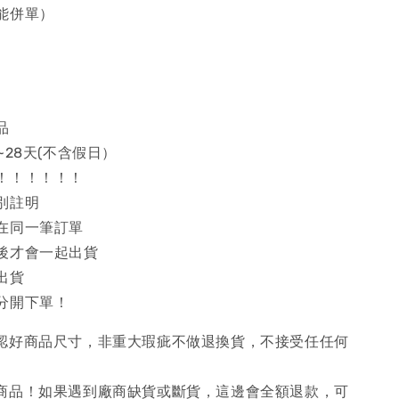
能併單）
品
~28天(不含假日）
！！！！！！
別註明
在同一筆訂單
後才會一起出貨
出貨
分開下單！
確認好商品尺寸，非重大瑕疵不做退換貨，不接受任任何
購商品！如果遇到廠商缺貨或斷貨，這邊會全額退款，可