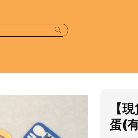
【現
蛋(