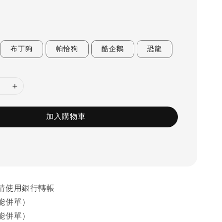
布丁狗
帕恰狗
酷企鵝
恐龍
加入購物車
請使用銀行轉帳
能併單）
能併單）