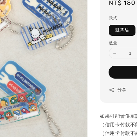
Regular
NT$ 180
price
款式
凱蒂貓
數量
分享
如果可能會併單
（信用卡付款不
（信用卡付款不