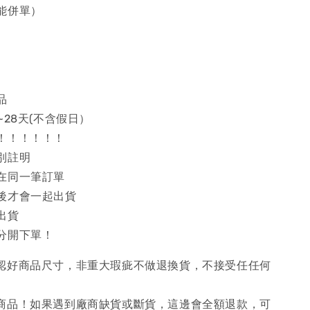
能併單）
品
~28天(不含假日）
！！！！！！
別註明
在同一筆訂單
後才會一起出貨
出貨
分開下單！
確認好商品尺寸，非重大瑕疵不做退換貨，不接受任任何
購商品！如果遇到廠商缺貨或斷貨，這邊會全額退款，可