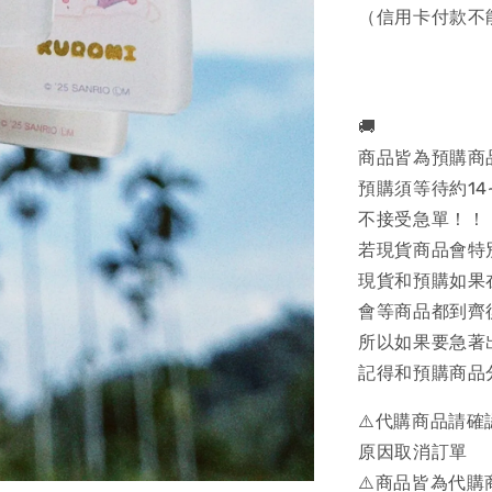
（信用卡付款不
🚚
商品皆為預購商
預購須等待約14
不接受急單！！
若現貨商品會特
現貨和預購如果
會等商品都到齊
所以如果要急著
記得和預購商品
⚠️代購商品請
原因取消訂單
⚠️商品皆為代