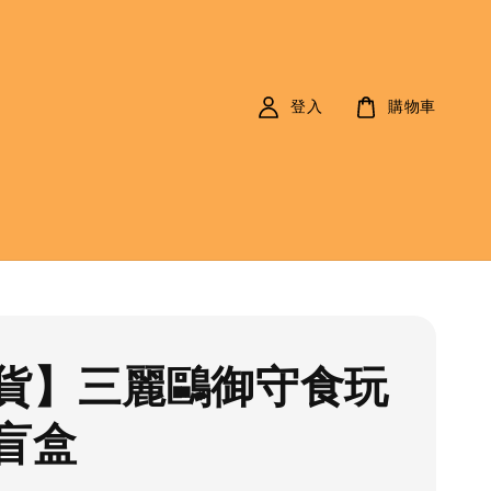
登入
購物車
貨】三麗鷗御守食玩
盲盒