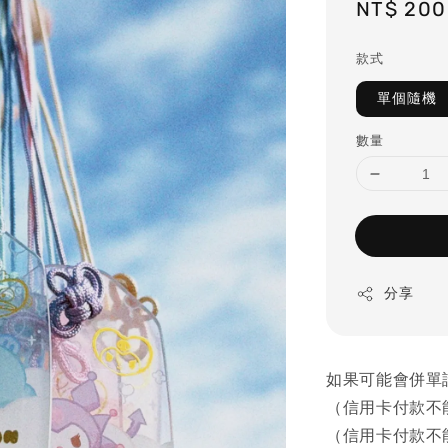
Regular
NT$ 200
price
款式
單個隨機
數量
分享
如果可能會併單
（信用卡付款不
（信用卡付款不