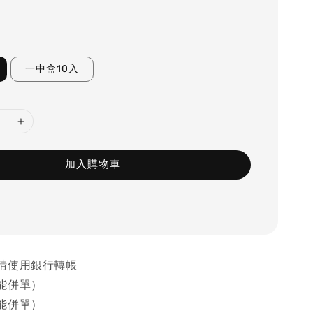
一中盒10入
加入購物車
請使用銀行轉帳
能併單）
能併單）