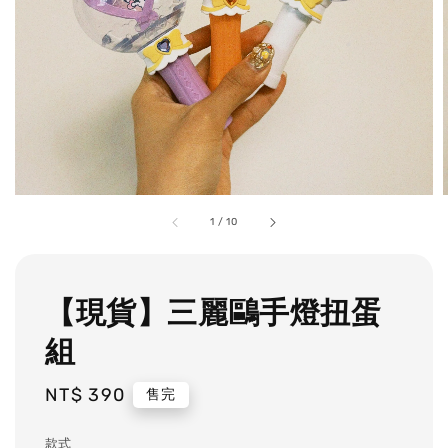
1
/
10
【現貨】三麗鷗手燈扭蛋
組
Regular
NT$ 390
售完
price
款式