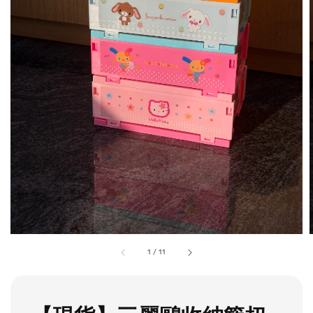
1
/
11