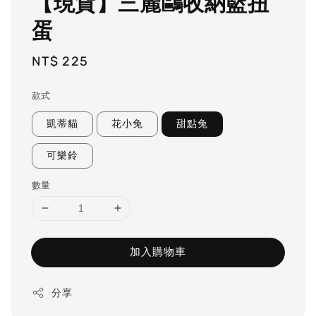
【現貨】三麗鷗收納籃扭
蛋
Regular
NT$ 225
price
款式
凱蒂貓
花小兔
甜點兔
可樂鈴
數量
加入購物車
分享