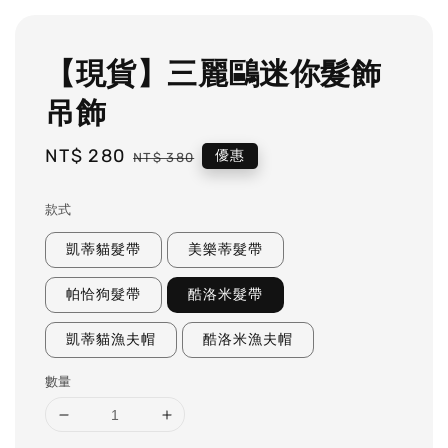
【現貨】三麗鷗迷你髮飾
吊飾
Sale
NT$ 280
Regular
優惠
NT$ 380
price
price
款式
凱蒂貓髮帶
美樂蒂髮帶
帕恰狗髮帶
酷洛米髮帶
凱蒂貓漁夫帽
酷洛米漁夫帽
數量