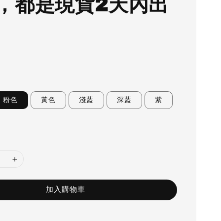
，都是現貨2天內出
粉色
黃色
淺藍
深藍
紫
加入購物車