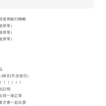
請使用銀行轉帳
能併單）
能併單）
能併單）
品
~28天(不含假日）
！！！！！！
別註明
在同一筆訂單
後才會一起出貨