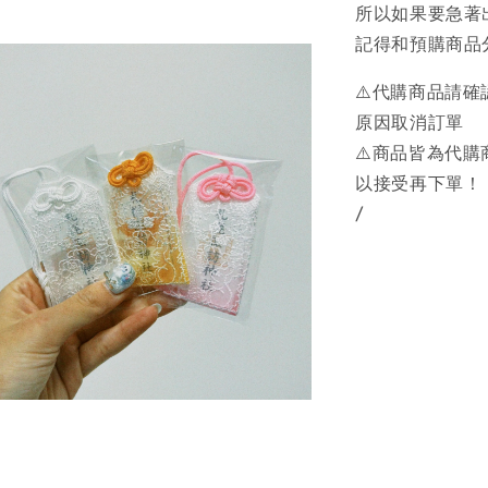
所以如果要急著
記得和預購商品
⚠️代購商品請
原因取消訂單
⚠️商品皆為代
以接受再下單！
/