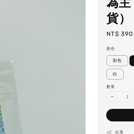
為主
貨）
Regular
NT$ 390
price
顏色
彩色
白
數量
分享