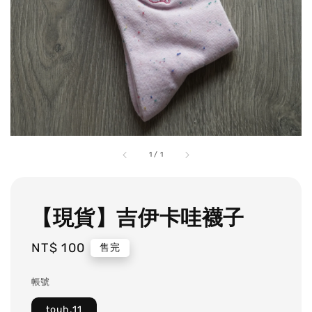
1
/
1
【現貨】吉伊卡哇襪子
Regular
NT$ 100
售完
price
帳號
touh.11