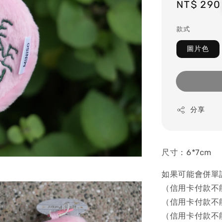
Regular
NT$ 290
price
款式
圖片色
分享
尺寸：6*7cm
如果可能會併單
（信用卡付款不
（信用卡付款不
（信用卡付款不