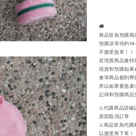
🚚
商品皆為預購商
預購須等待約14
不接受急單！！
若現貨商品會特
現貨和預購如果
會等商品都到齊
所以如果要急著
記得和預購商品
⚠️代購商品請
原因取消訂單
⚠️商品皆為代
以接受再下單！