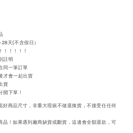
品
~28天(不含假日）
！！！！！！
別註明
在同一筆訂單
後才會一起出貨
出貨
分開下單！
確認好商品尺寸，非重大瑕疵不做退換貨，不接受任任何
購商品！如果遇到廠商缺貨或斷貨，這邊會全額退款，可