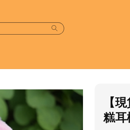
【現
糕耳