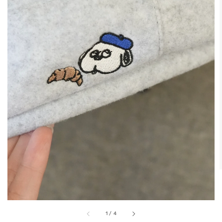
1
/
4