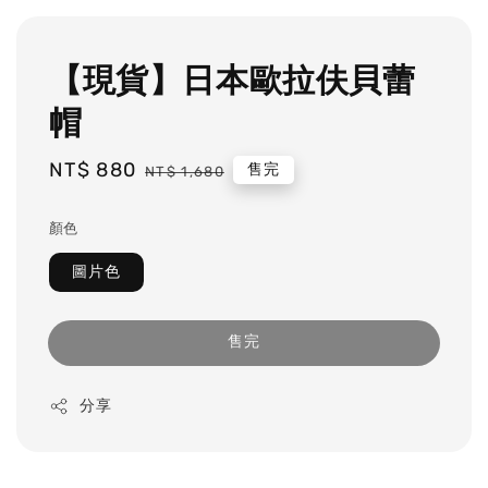
【現貨】日本歐拉伕貝蕾
帽
Sale
NT$ 880
Regular
售完
NT$ 1,680
price
price
顏色
圖片色
售完
分享