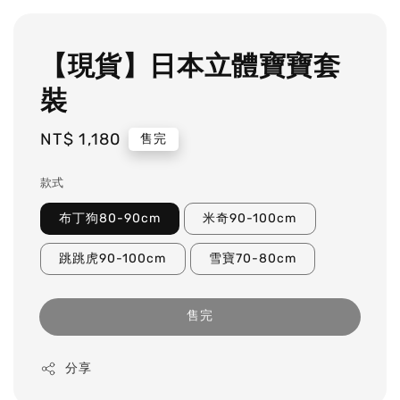
【現貨】日本立體寶寶套
裝
Regular
NT$ 1,180
售完
price
款式
布丁狗80-90cm
米奇90-100cm
跳跳虎90-100cm
雪寶70-80cm
售完
分享