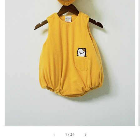
1
/
24