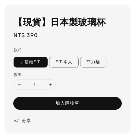
【現貨】日本製玻璃杯
Regular
NT$ 390
price
款式
手指頭E.T.
E.T.本人
菲力貓
數量
加入購物車
分享