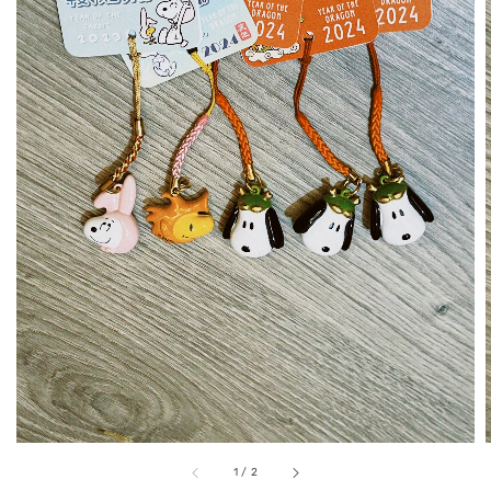
1
/
2