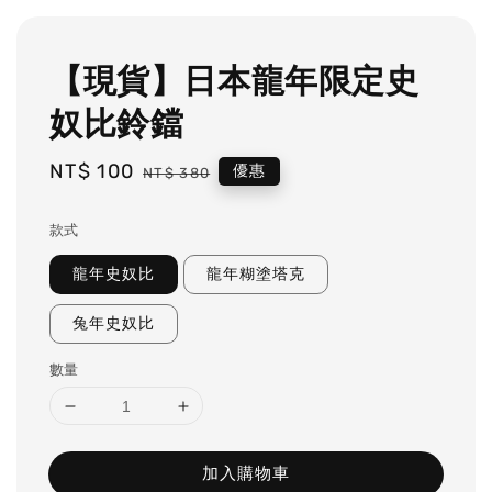
【現貨】日本龍年限定史
奴比鈴鐺
Sale
NT$ 100
Regular
優惠
NT$ 380
price
price
款式
龍年史奴比
龍年糊塗塔克
兔年史奴比
數量
加入購物車