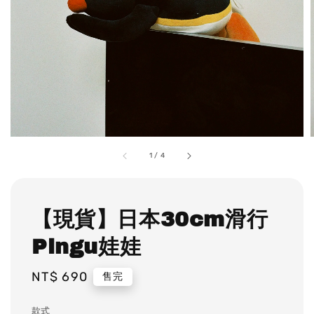
1
/
4
【現貨】日本30cm滑行
Pingu娃娃
Regular
NT$ 690
售完
price
款式