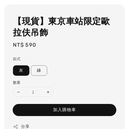
【現貨】東京車站限定歐
拉伕吊飾
Regular
NT$ 590
price
款式
灰
綠
數量
加入購物車
分享