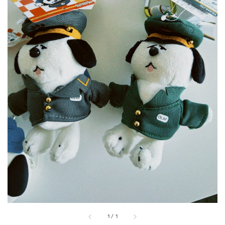
1
/
1