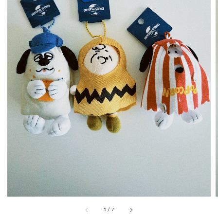
1
/
7