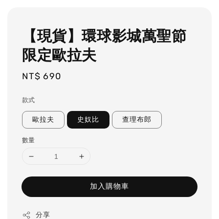
【現貨】環球影城萬聖節
限定歐拉夫
Regular
NT$ 690
price
款式
歐拉夫
史奴比
查理布郎
數量
加入購物車
分享