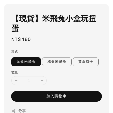
【現貨】米飛兔小盒玩扭
蛋
Regular
NT$ 180
price
款式
藍盒米飛兔
橘盒米飛兔
黃盒獅子
數量
加入購物車
分享