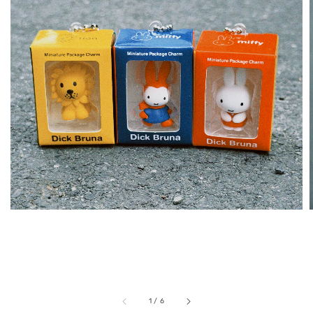
1
/
6