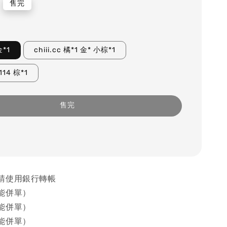
售完
金*1
chiii.cc 橘*1 金* 小棕*1
114 棕*1
售完
請使用銀行轉帳
能併單）
能併單）
能併單）