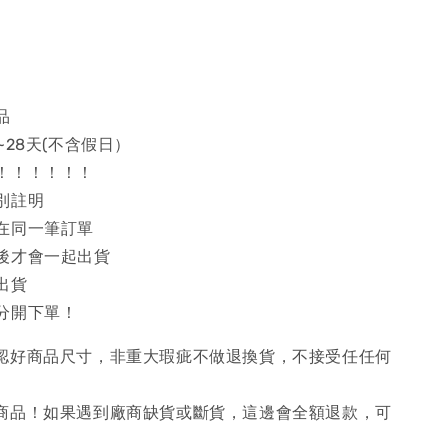
品
~28天(不含假日）
！！！！！！
別註明
在同一筆訂單
後才會一起出貨
出貨
分開下單！
確認好商品尺寸，非重大瑕疵不做退換貨，不接受任任何
購商品！如果遇到廠商缺貨或斷貨，這邊會全額退款，可