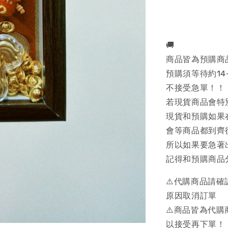
🚚
商品皆為預購商
預購須等待約14
不接受急單！！
若現貨商品會特
現貨和預購如果
會等商品都到齊
所以如果要急著
記得和預購商品
⚠️代購商品請
原因取消訂單
⚠️商品皆為代
以接受再下單！