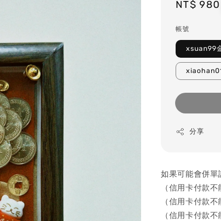
Regular
NT$ 980
price
帳號
xsuan99
xiaohan0
分享
如果可能會併單
（信用卡付款不
（信用卡付款不
（信用卡付款不