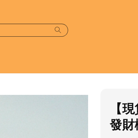
【現
發財