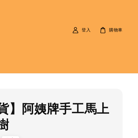
登入
購物車
貨】阿姨牌手工馬上
樹