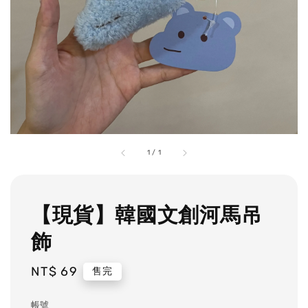
1
/
1
【現貨】韓國文創河馬吊
飾
Regular
NT$ 69
售完
price
帳號