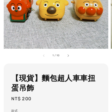
1
/
10
【現貨】麵包超人車車扭
蛋吊飾
Regular
NT$ 200
price
款式