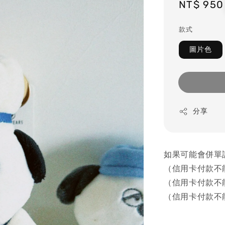
Regular
NT$ 950
price
款式
圖片色
分享
如果可能會併單
（信用卡付款不
（信用卡付款不
（信用卡付款不