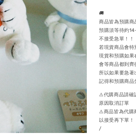
🚚
商品皆為預購商
預購須等待約14
不接受急單！！
若現貨商品會特
現貨和預購如果
會等商品都到齊
所以如果要急著
記得和預購商品
⚠️代購商品請
原因取消訂單
⚠️商品皆為代
以接受再下單！
/