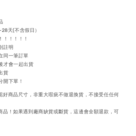
品
~28天(不含假日）
！！！！！！
別註明
在同一筆訂單
後才會一起出貨
出貨
分開下單！
確認好商品尺寸，非重大瑕疵不做退換貨，不接受任任何
購商品！如果遇到廠商缺貨或斷貨，這邊會全額退款，可