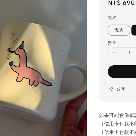
Regular
NT$ 690
price
款式
現貨
數量
分享
如果可能會併單
（信用卡付款不
（信用卡付款不