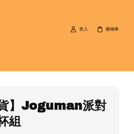
登入
購物車
貨】Joguman派對
杯組