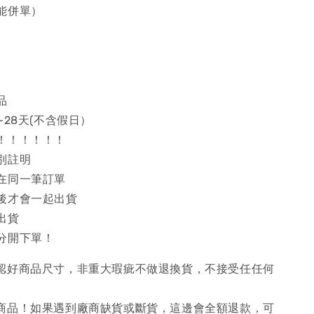
能併單）
品
~28天(不含假日）
！！！！！！
別註明
在同一筆訂單
後才會一起出貨
出貨
分開下單！
確認好商品尺寸，非重大瑕疵不做退換貨，不接受任任何
購商品！如果遇到廠商缺貨或斷貨，這邊會全額退款，可