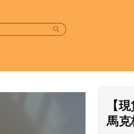
【現
馬克