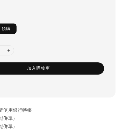
預購
加入購物車
請使用銀行轉帳
能併單）
能併單）