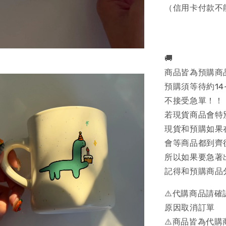
（信用卡付款不
🚚
商品皆為預購商
預購須等待約14
不接受急單！！
若現貨商品會特
現貨和預購如果
會等商品都到齊
所以如果要急著
記得和預購商品
⚠️代購商品請
原因取消訂單
⚠️商品皆為代