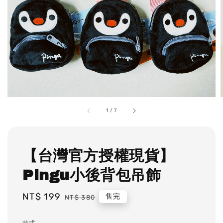
1
/
7
【台灣官方授權現貨】
Pingu小後背包吊飾
Sale
NT$ 199
Regular
售完
NT$ 380
price
price