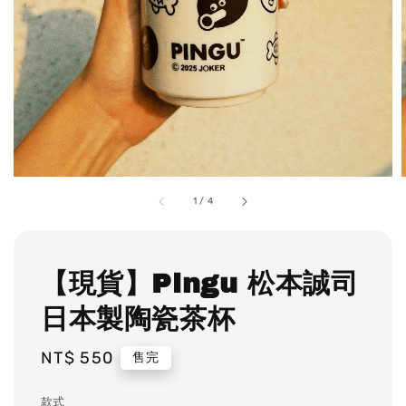
1
/
4
【現貨】Pingu 松本誠司
日本製陶瓷茶杯
Regular
NT$ 550
售完
price
款式