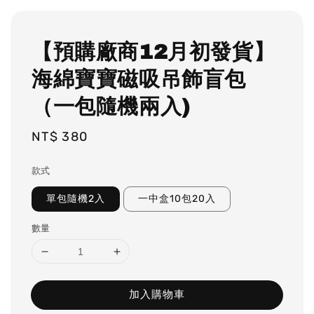
【預購廠商12月初發貨】
海綿寶寶磁吸吊飾盲包
（一包隨機兩入)
Regular
NT$ 380
price
款式
單包隨機2入
一中盒10包20入
數量
加入購物車