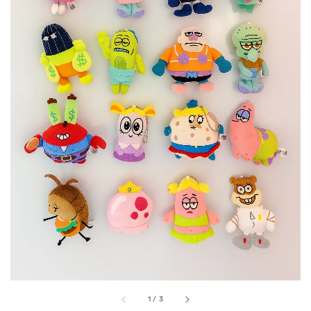
1
/
3