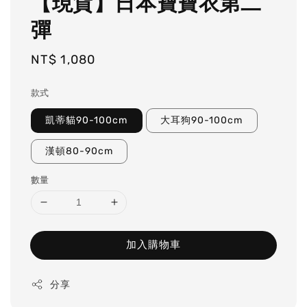
【現貨】日本寶寶衣第二
彈
Regular
NT$ 1,080
price
款式
凱蒂貓90-100cm
大耳狗90-100cm
漢頓80-90cm
數量
加入購物車
分享