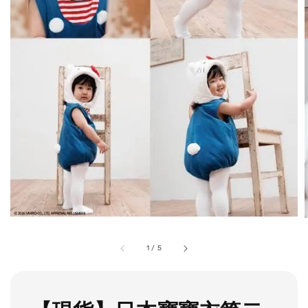
1
/
5