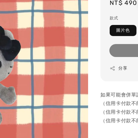
Regular
NT$ 490
price
款式
圖片色
分享
如果可能會併單
（信用卡付款不
（信用卡付款不
（信用卡付款不