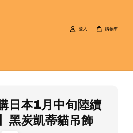
登入
購物車
購日本1月中旬陸續
】黑炭凱蒂貓吊飾