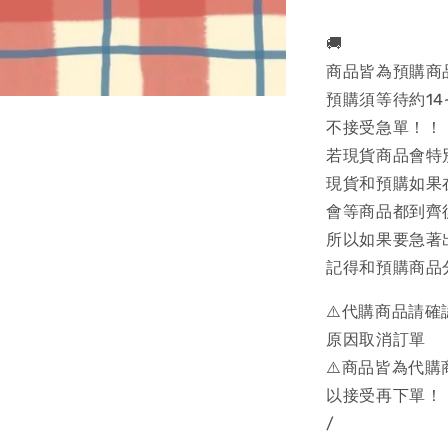
🚚
商品皆為預購商
預購須等待約14
不接受急單！！
若現貨商品會特
現貨和預購如果
會等商品都到齊
所以如果要急著
記得和預購商品
⚠️代購商品請
原因取消訂單
⚠️商品皆為代
以接受再下單！
/