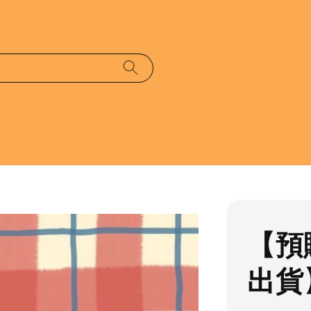
【預
出貨