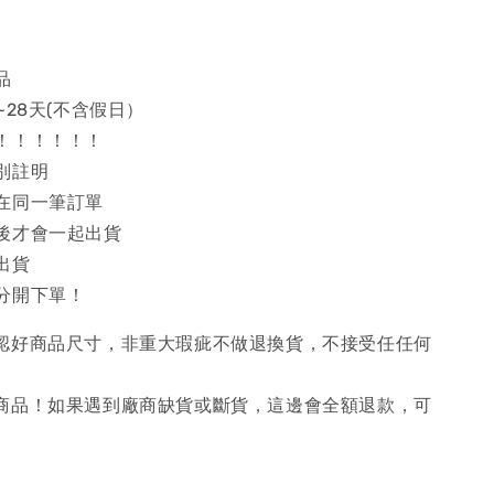
品
~28天(不含假日）
！！！！！！
別註明
在同一筆訂單
後才會一起出貨
出貨
分開下單！
確認好商品尺寸，非重大瑕疵不做退換貨，不接受任任何
購商品！如果遇到廠商缺貨或斷貨，這邊會全額退款，可