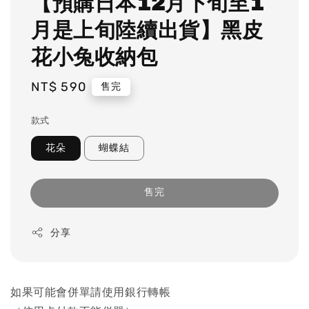
【預購日本12月下旬至1
月是上旬陸續出貨】黑皮
花小兔收納包
Regular
NT$ 590
售完
price
款式
花朵
蝴蝶結
售完
分享
如果可能會併單請使用銀行轉帳