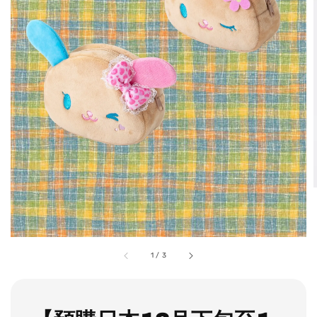
1
/
3