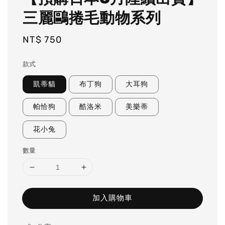
三麗鷗捲毛動物系列
Regular
NT$ 750
price
款式
凱蒂貓
布丁狗
大耳狗
帕恰狗
酷洛米
美樂蒂
花小兔
數量
加入購物車