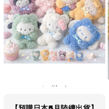
1
/
9
【預購日本5月陸續出貨】