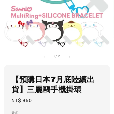
1
/
10
【預購日本7月底陸續出
貨】三麗鷗手機掛環
Regular
NT$ 850
price
款式