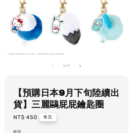
1
/
7
【預購日本9月下旬陸續出
貨】三麗鷗屁屁鑰匙圈
Regular
NT$ 450
售完
price
帳號