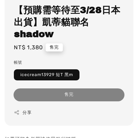
【預購需等待至3/28日本
出貨】凱蒂貓聯名
shadow
Regular
NT$ 1,380
售完
price
帳號
icecream13929 短T 黑m
售完
分享