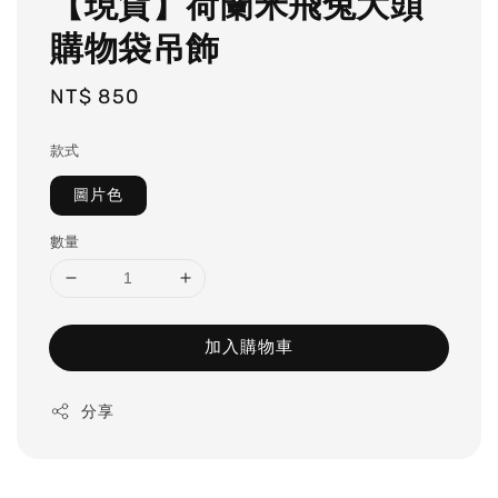
【現貨】荷蘭米飛兔大頭
購物袋吊飾
Regular
NT$ 850
price
款式
圖片色
數量
加入購物車
分享