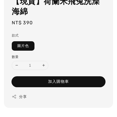
【現貨】荷蘭米飛兔洗澡
海綿
Regular
NT$ 390
price
款式
圖片色
數量
加入購物車
分享