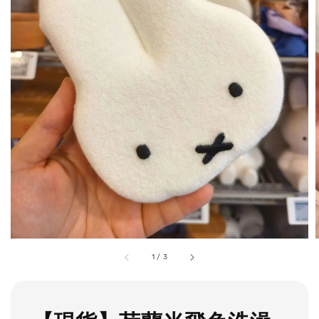
1
/
3