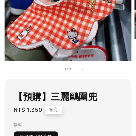
1
/
3
【預購】三麗鷗圍兜
Regular
NT$ 1,350
售完
price
款式