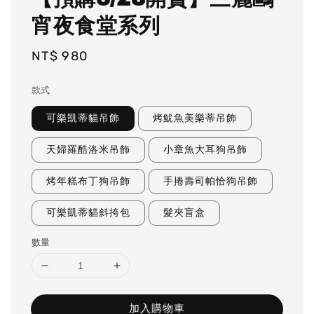
宵夜食堂系列
Regular
NT$ 980
price
款式
可樂凱蒂貓吊飾
烤魷魚美樂蒂吊飾
天婦羅酷洛米吊飾
小章魚大耳狗吊飾
烤年糕布丁狗吊飾
手捲壽司帕恰狗吊飾
可樂凱蒂貓斜挎包
髮夾盲盒
數量
加入購物車