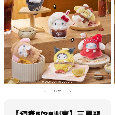
1
/
12
【預購5/28開賣】三麗鷗