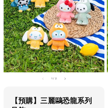
1
/
2
【預購】三麗鷗恐龍系列