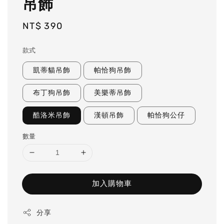
吊飾
Regular
NT$ 390
price
款式
凱蒂貓吊飾
帕恰狗吊飾
布丁狗吊飾
美樂蒂吊飾
酷洛米吊飾
漢頓吊飾
帕恰狗公仔
數量
加入購物車
分享