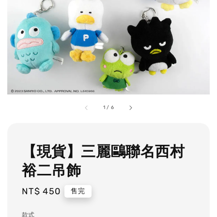
1
/
6
【現貨】三麗鷗聯名西村
裕二吊飾
Regular
NT$ 450
售完
price
款式