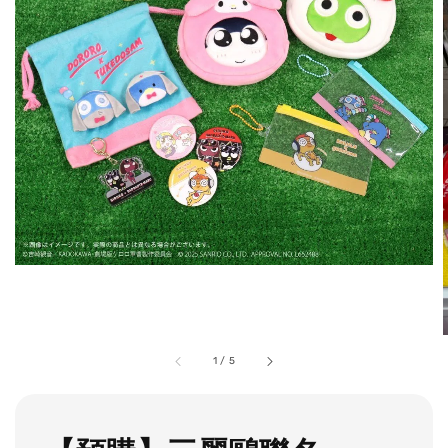
1
/
5