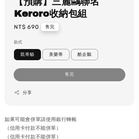
【預購】三麗鷗聯名
Keroro收納包組
Regular
NT$ 690
售完
price
款式
凱蒂貓
美樂蒂
酷企鵝
售完
分享
如果可能會併單請使用銀行轉帳
（信用卡付款不能併單）
（信用卡付款不能併單）