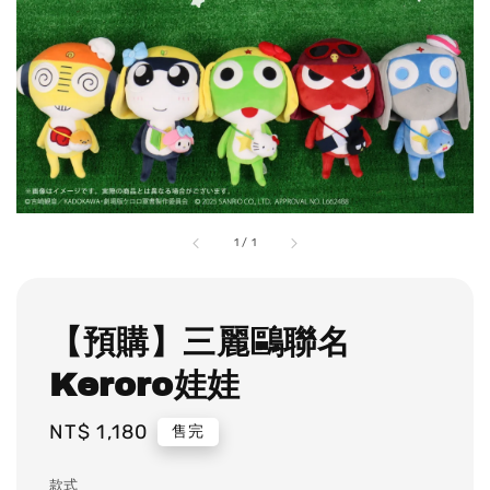
1
/
1
【預購】三麗鷗聯名
Keroro娃娃
Regular
NT$ 1,180
售完
price
款式