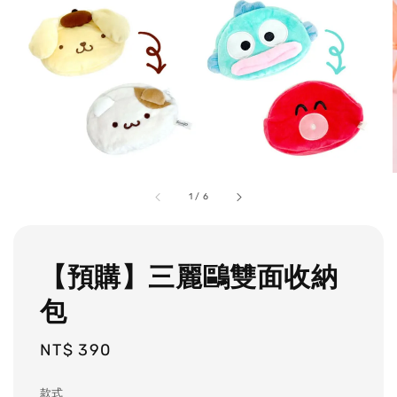
1
/
6
【預購】三麗鷗雙面收納
包
Regular
NT$ 390
price
款式