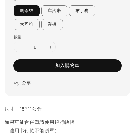
凱蒂貓
庫洛米
布丁狗
大耳狗
漢頓
數量
加入購物車
分享
尺寸：15*11公分
如果可能會併單請使用銀行轉帳
（信用卡付款不能併單）