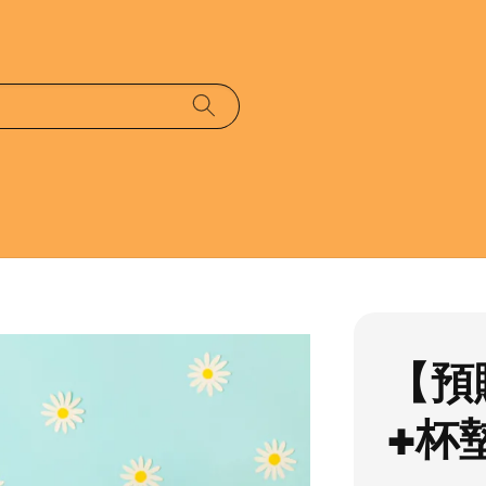
【預
+杯