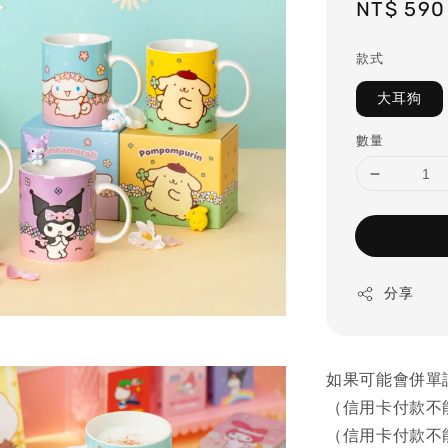
Regular
NT$ 590
price
款式
大耳狗
數量
分享
如果可能會併單
（信用卡付款不
（信用卡付款不