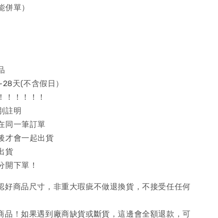
能併單）
品
~28天(不含假日）
！！！！！！
別註明
在同一筆訂單
後才會一起出貨
出貨
分開下單！
確認好商品尺寸，非重大瑕疵不做退換貨，不接受任任何
購商品！如果遇到廠商缺貨或斷貨，這邊會全額退款，可