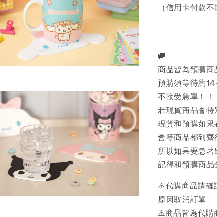
（信用卡付款不
🚚
商品皆為預購商
預購須等待約14
不接受急單！！
若現貨商品會特
現貨和預購如果
會等商品都到齊
所以如果要急著
記得和預購商品
⚠️代購商品請
原因取消訂單
⚠️商品皆為代