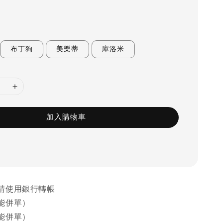
布丁狗
美樂蒂
庫洛米
加入購物車
請使用銀行轉帳
能併單）
能併單）