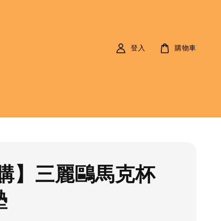
登入
購物車
購】三麗鷗馬克杯
墊