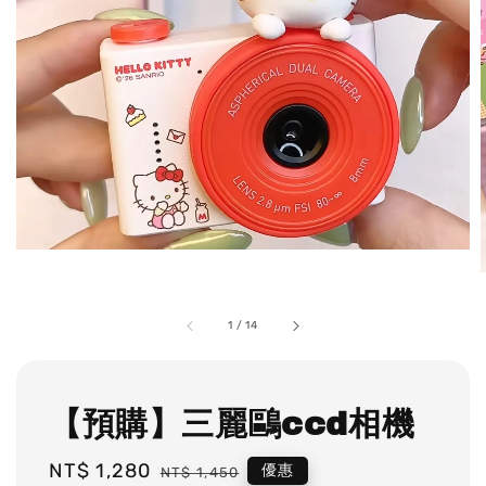
1
/
14
【預購】三麗鷗ccd相機
Sale
NT$ 1,280
Regular
優惠
NT$ 1,450