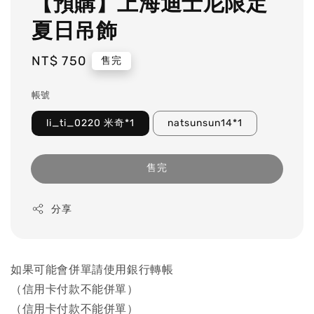
【預購】上海迪士尼限定
夏日吊飾
Regular
NT$ 750
售完
price
帳號
li_ti_0220 米奇*1
natsunsun14*1
售完
分享
如果可能會併單請使用銀行轉帳
（信用卡付款不能併單）
（信用卡付款不能併單）