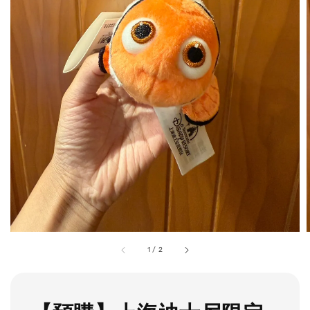
1
/
2