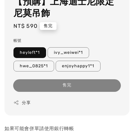
【預購】上海迪士尼限定
尼莫吊飾
Regular
NT$ 590
售完
price
帳號
heyleft*1
ivy_weiwei*1
hwe_0825*1
enjoyhappy1*1
售完
分享
如果可能會併單請使用銀行轉帳