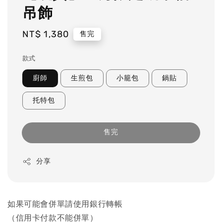
吊飾
Regular
NT$ 1,380
售完
price
款式
廚師
生煎包
小籠包
鍋貼
托特包
售完
分享
如果可能會併單請使用銀行轉帳
（信用卡付款不能併單）