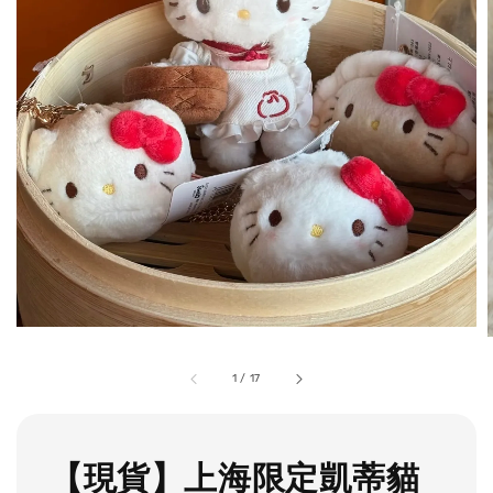
1
/
17
【現貨】上海限定凱蒂貓