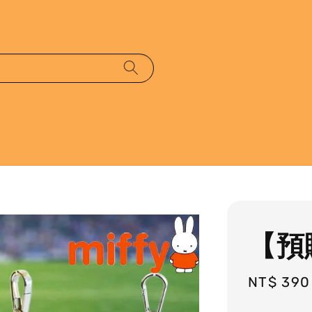
【預
Regular
NT$ 390
price