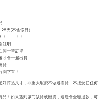
品
~28天(不含假日）
！！！！！！
別註明
在同一筆訂單
後才會一起出貨
出貨
分開下單！
確認好商品尺寸，非重大瑕疵不做退換貨，不接受任任何
購商品！如果遇到廠商缺貨或斷貨，這邊會全額退款，可