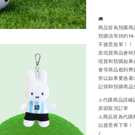
🚚
商品皆為預購商
預購須等待約14
不接受急單！！
若現貨商品會特
現貨和預購如果
會等商品都到齊
所以如果要急著
記得和預購商品
⚠️代購商品請
原因取消訂單
⚠️商品皆為代
以接受再下單！
/