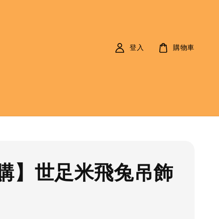
登入
購物車
購】世足米飛兔吊飾