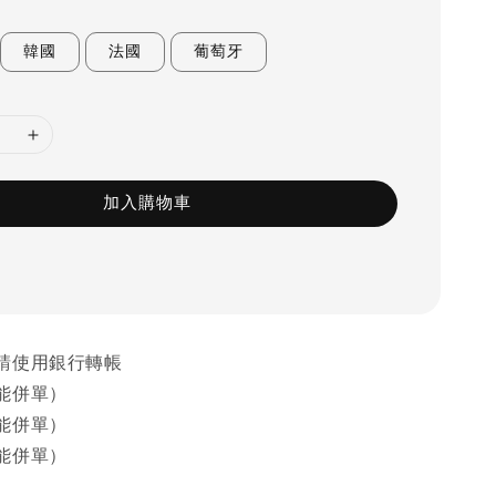
韓國
法國
葡萄牙
加入購物車
請使用銀行轉帳
能併單）
能併單）
能併單）