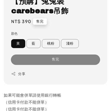
【預購】兔兔裝
carebears吊飾
Regular
NT$ 390
售完
price
顏色
黃
藍
桃粉
淺粉
售完
分享
如果可能會併單請使用銀行轉帳
（信用卡付款不能併單）
（信用卡付款不能併單）