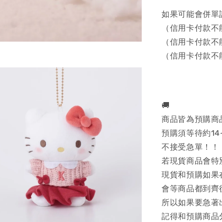
如果可能會併單
（信用卡付款不
（信用卡付款不
（信用卡付款不
🚚
商品皆為預購商
預購須等待約14
不接受急單！！
若現貨商品會特
現貨和預購如果
會等商品都到齊
所以如果要急著
記得和預購商品