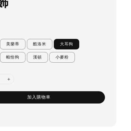
飾
美樂蒂
酷洛米
大耳狗
帕恰狗
漢頓
小麥粉
加入購物車