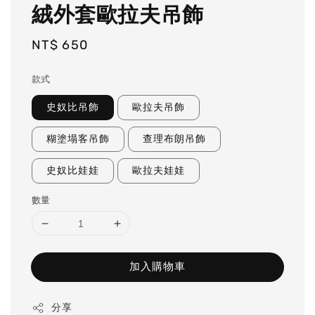
絨外套歐拉夫吊飾
Regular
NT$ 650
price
款式
史奴比吊飾
歐拉夫吊飾
糊塗塌客吊飾
查理布朗吊飾
史奴比娃娃
歐拉夫娃娃
數量
加入購物車
分享