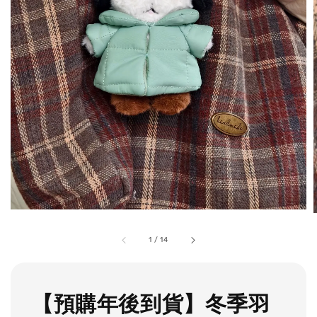
1
/
14
【預購年後到貨】冬季羽