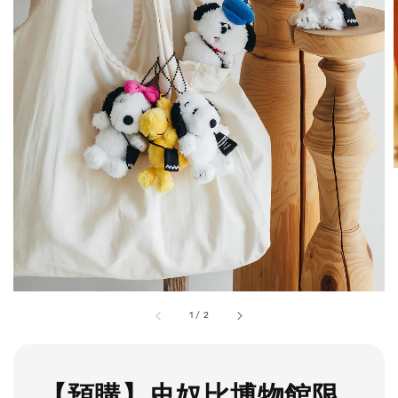
1
/
2
【預購】史奴比博物館限