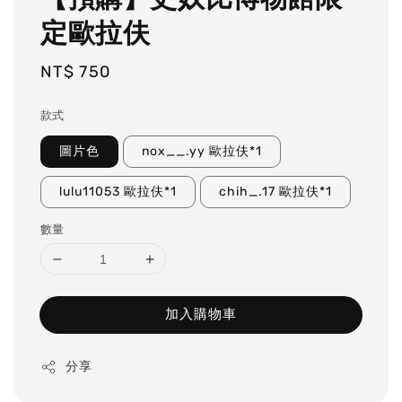
定歐拉伕
Regular
NT$ 750
price
款式
圖片色
nox__.yy 歐拉伕*1
lulu11053 歐拉伕*1
chih_.17 歐拉伕*1
數量
加入購物車
分享